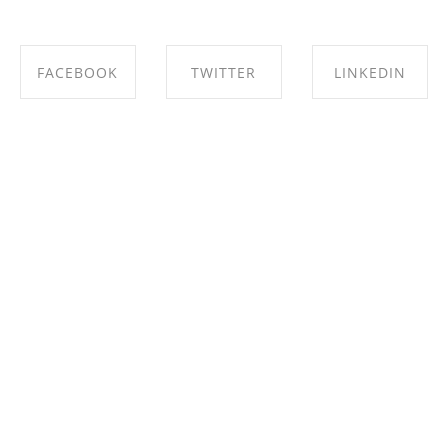
FACEBOOK
TWITTER
LINKEDIN
SHARE ON
SHARE ON
SHARE ON
FACEBOOK
TWITTER
LINKEDIN
Let's have a coffee :-)
Marielle Lexow